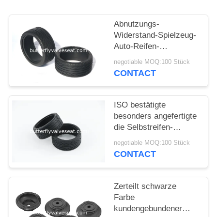
ZITAT
Abnutzungs-
SITEMAP
Widerstand-Spielzeug-
Auto-Reifen-
Automobilgummiteile
negotiable MOQ:100 Stück
PRIVACY
mit dem Maß
CONTACT
besonders angefertigt
POLICY
ISO bestätigte
besonders angefertigte
die Selbstreifen-
Spielwaren-
negotiable MOQ:100 Stück
Material/Farbe/Härte/Form
CONTACT
Zerteilt schwarze
Farbe
kundengebundener