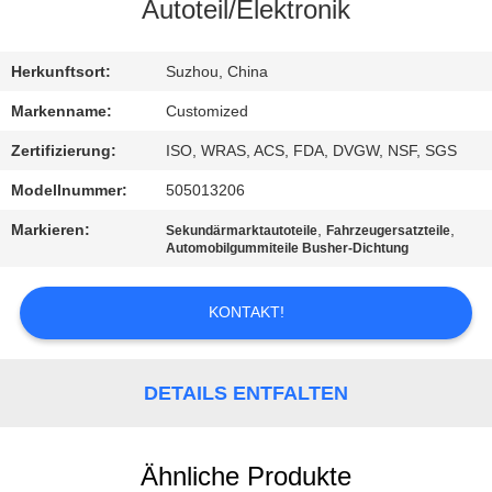
AUSFLUG
Autoteil/Elektronik
QUALITÄTSKONTROLLE
Herkunftsort:
Suzhou, China
Markenname:
Customized
TRETEN
Zertifizierung:
ISO, WRAS, ACS, FDA, DVGW, NSF, SGS
SIE
Modellnummer:
505013206
MIT
Markieren:
,
,
Sekundärmarktautoteile
Fahrzeugersatzteile
UNS
Automobilgummiteile Busher-Dichtung
IN
KONTAKT!
VERBINDUNG
FORDERN
DETAILS ENTFALTEN
SIE
EIN
Ähnliche Produkte