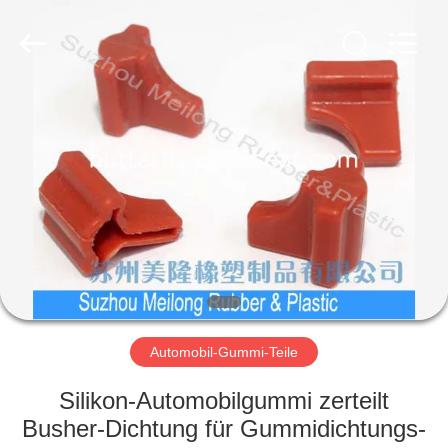
and
Plastic
Products
Co.,
Ltd..
All
Rights
Reserved.
HAUS
PRODUKTE
VR
SHOW
ÜBER
UNS
Automobil-Gummi-Teile
Silikon-Automobilgummi zerteilt
FABRIK-
Busher-Dichtung für Gummidichtungs-