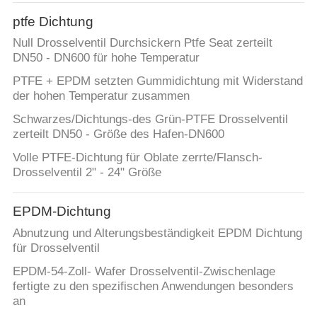
AUSFLUG
ptfe Dichtung
Null Drosselventil Durchsickern Ptfe Seat zerteilt
QUALITÄTSKONTROLLE
DN50 - DN600 für hohe Temperatur
PTFE + EPDM setzten Gummidichtung mit Widerstand
TRETEN
der hohen Temperatur zusammen
SIE
Schwarzes/Dichtungs-des Grün-PTFE Drosselventil
zerteilt DN50 - Größe des Hafen-DN600
MIT
Volle PTFE-Dichtung für Oblate zerrte/Flansch-
UNS
Drosselventil 2" - 24" Größe
IN
VERBINDUNG
EPDM-Dichtung
Abnutzung und Alterungsbeständigkeit EPDM Dichtung
für Drosselventil
FORDERN
EPDM-54-Zoll- Wafer Drosselventil-Zwischenlage
SIE
fertigte zu den spezifischen Anwendungen besonders
EIN
an