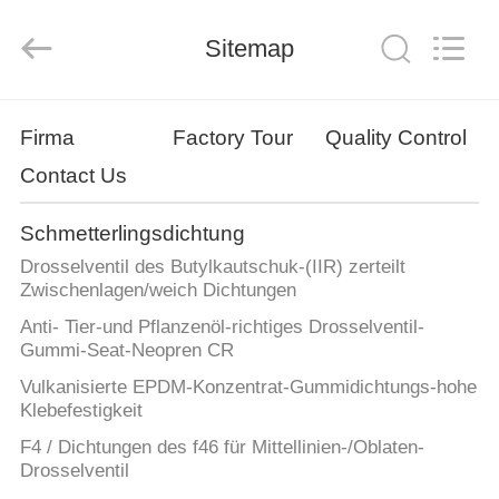
and
Plastic
Products
Sitemap
Co.,
Ltd..
All
Rights
Reserved.
HAUS
Firma
Factory Tour
Quality Control
Contact Us
PRODUKTE
Schmetterlingsdichtung
VR
Drosselventil des Butylkautschuk-(IIR) zerteilt
SHOW
Zwischenlagen/weich Dichtungen
Anti- Tier-und Pflanzenöl-richtiges Drosselventil-
Gummi-Seat-Neopren CR
ÜBER
Vulkanisierte EPDM-Konzentrat-Gummidichtungs-hohe
UNS
Klebefestigkeit
F4 / Dichtungen des f46 für Mittellinien-/Oblaten-
FABRIK-
Drosselventil