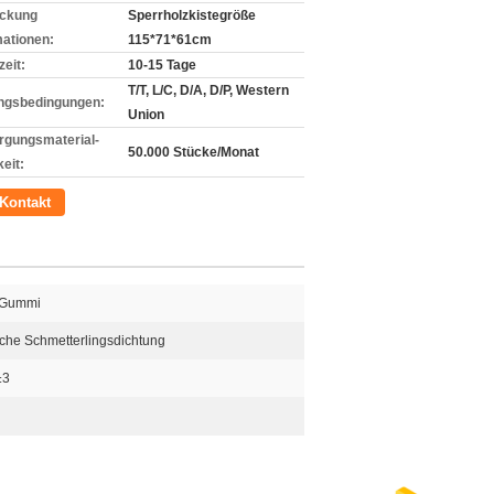
ckung
Sperrholzkistegröße
mationen:
115*71*61cm
zeit:
10-15 Tage
T/T, L/C, D/A, D/P, Western
ngsbedingungen:
Union
rgungsmaterial-
50.000 Stücke/Monat
eit:
Kontakt
-Gummi
sche Schmetterlingsdichtung
±3