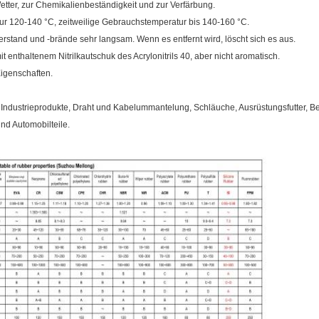
ter, zur Chemikalienbeständigkeit und zur Verfärbung.
tur 120-140 °C, zeitweilige Gebrauchstemperatur bis 140-160 °C.
erstand und -brände sehr langsam. Wenn es entfernt wird, löscht sich es aus.
it enthaltenem Nitrilkautschuk des Acrylonitrils 40, aber nicht aromatisch.
Eigenschaften.
Industrieprodukte, Draht und Kabelummantelung, Schläuche, Ausrüstungsfutter, B
nd Automobilteile.