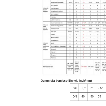
Gummisitz bemisst (Einheit: lnch/mm)
Zoll
1,5"
2"
2,5"
DN
40
50
65