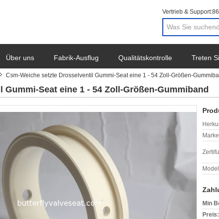
Vertrieb & Support:
86
Über uns
Fabrik-Ausflug
Qualitätskontrolle
Treten S
Csm-Weiche setzte Drosselventil Gummi-Seat eine 1 - 54 Zoll-Größen-Gummib
il Gummi-Seat eine 1 - 54 Zoll-Größen-Gummiband
Prod
Herkun
Mark
Zertif
Model
Zahl
Min B
Preis: