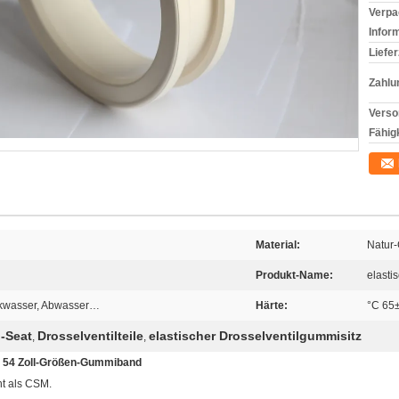
Verpa
Infor
Liefer
Zahlu
Verso
Fähigk
Material:
Natur
Produkt-Name:
elasti
inkwasser, Abwasser…
Härte:
°C 65
-Seat
Drosselventilteile
elastischer Drosselventilgummisitz
,
,
- 54 Zoll-Größen-Gummiband
nt als CSM.