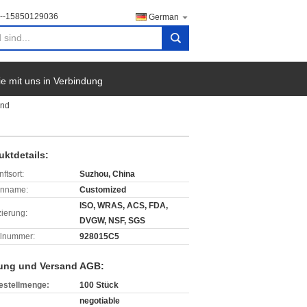
--15850129036
German
search
ie mit uns in Verbindung
and
uktdetails:
ftsort:
Suzhou, China
enname:
Customized
ISO, WRAS, ACS, FDA,
izierung:
DVGW, NSF, SGS
lnummer:
928015C5
ung und Versand AGB:
estellmenge:
100 Stück
negotiable