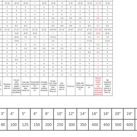
3"
4"
5"
6"
8"
10"
12"
14"
16"
18"
20"
24"
80
100
125
150
200
250
300
350
400
450
500
600