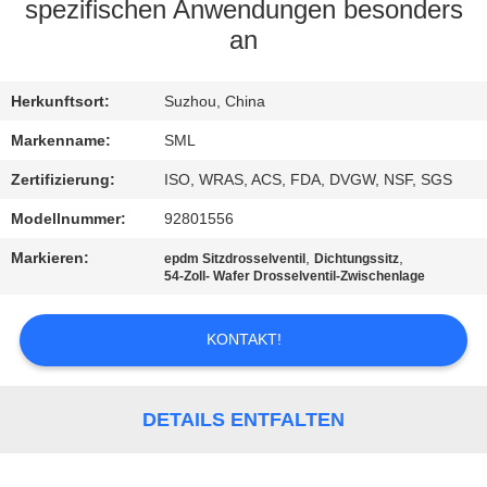
AUSFLUG
spezifischen Anwendungen besonders
an
QUALITÄTSKONTROLLE
Herkunftsort:
Suzhou, China
TRETEN
Markenname:
SML
SIE
Zertifizierung:
ISO, WRAS, ACS, FDA, DVGW, NSF, SGS
MIT
Modellnummer:
92801556
UNS
Markieren:
,
,
epdm Sitzdrosselventil
Dichtungssitz
54-Zoll- Wafer Drosselventil-Zwischenlage
IN
VERBINDUNG
KONTAKT!
FORDERN
DETAILS ENTFALTEN
SIE
EIN