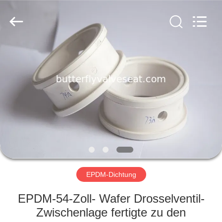
and
Plastic
Products
Co.,
Ltd..
All
Rights
Reserved.
HAUS
PRODUKTE
VR
SHOW
ÜBER
UNS
EPDM-Dichtung
EPDM-54-Zoll- Wafer Drosselventil-
FABRIK-
Zwischenlage fertigte zu den