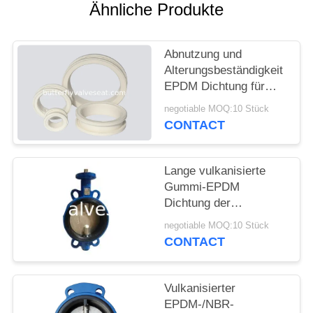
ZITAT
Ähnliche Produkte
SITEMAP
Abnutzung und
Alterungsbeständigkeit
EPDM Dichtung für
PRIVACY
Drosselventil
negotiable MOQ:10 Stück
POLICY
CONTACT
Lange vulkanisierte
Gummi-EPDM
Dichtung der
Nutzungsdauer-für
negotiable MOQ:10 Stück
Drosselventil
CONTACT
Vulkanisierter
EPDM-/NBR-