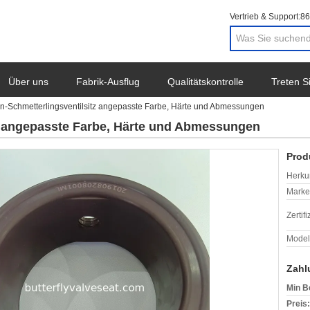
Vertrieb & Support:
86
Über uns
Fabrik-Ausflug
Qualitätskontrolle
Treten S
on-Schmetterlingsventilsitz angepasste Farbe, Härte und Abmessungen
tz angepasste Farbe, Härte und Abmessungen
Prod
Herkun
Mark
Zertif
Model
Zahl
Min B
Preis: