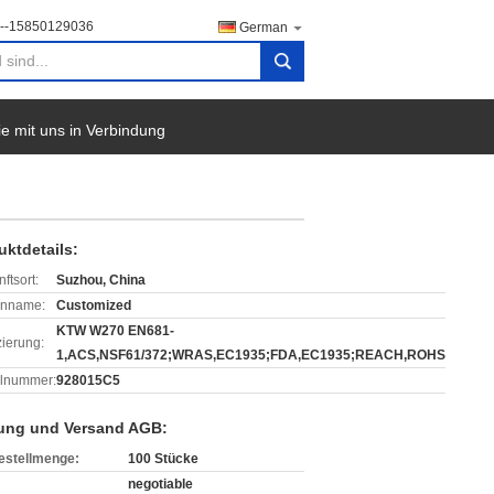
--15850129036
German
search
ie mit uns in Verbindung
uktdetails:
ftsort:
Suzhou, China
enname:
Customized
KTW W270 EN681-
izierung:
1,ACS,NSF61/372;WRAS,EC1935;FDA,EC1935;REACH,ROHS
lnummer:
928015C5
ung und Versand AGB:
estellmenge:
100 Stücke
negotiable