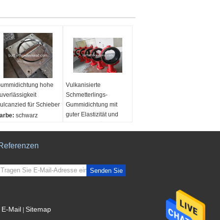
ummidichtung hohe
Vulkanisierte
uverlässigkeit
Schmetterlings-
ulcanzied für Schieber
Gummidichtung mit
guter Elastizität und
arbe:
schwarz
hoher Zuverlässigkeit
aterial:
NBR, EPDM
emperatur:
Farbe:
Schwarz
60℃~250℃
Referenzen
Material:
CR-SR
Name:
Schiebersitz
EPDM/NBR/NR/
Produktname:
Senden Sie
Gummidichtung
Passende Medien:
Wasser, Trinkwasser,
Trinkwasser,
E-Mail
Sitemap
|
Abwasser…