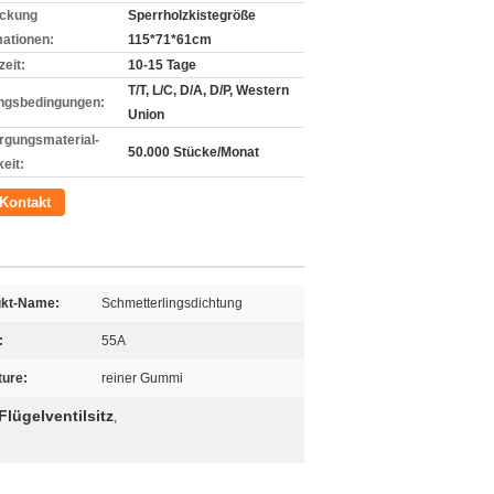
ckung
Sperrholzkistegröße
mationen:
115*71*61cm
zeit:
10-15 Tage
T/T, L/C, D/A, D/P, Western
ngsbedingungen:
Union
rgungsmaterial-
50.000 Stücke/Monat
eit:
Kontakt
ukt-Name:
Schmetterlingsdichtung
:
55A
ture:
reiner Gummi
lügelventilsitz
,