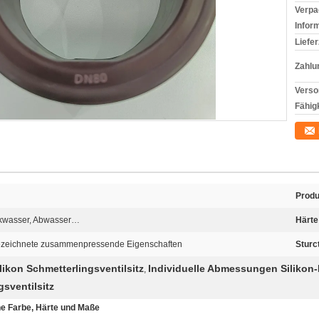
Verpa
Infor
Liefer
Zahlu
Verso
Fähigk
Prod
inkwasser, Abwasser…
Härte
sgezeichnete zusammenpressende Eigenschaften
Sturc
ikon Schmetterlingsventilsitz
Individuelle Abmessungen Silikon-F
,
gsventilsitz
e Farbe, Härte und Maße