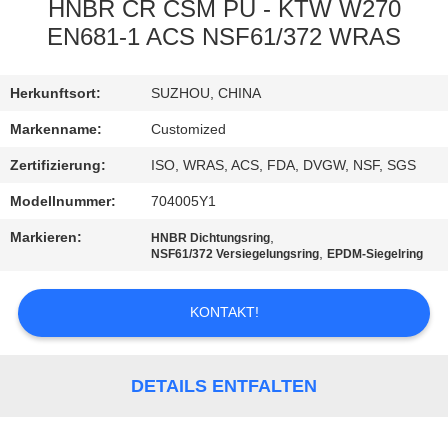
AUSFLUG
HNBR CR CSM PU - KTW W270
EN681-1 ACS NSF61/372 WRAS
QUALITÄTSKONTROLLE
Herkunftsort:
SUZHOU, CHINA
TRETEN
Markenname:
Customized
SIE
Zertifizierung:
ISO, WRAS, ACS, FDA, DVGW, NSF, SGS
MIT
Modellnummer:
704005Y1
UNS
Markieren:
,
HNBR Dichtungsring
,
NSF61/372 Versiegelungsring
EPDM-Siegelring
IN
VERBINDUNG
KONTAKT!
FORDERN
DETAILS ENTFALTEN
SIE
EIN