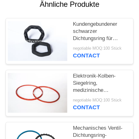
ZITAT
Ähnliche Produkte
SITEMAP
Kundengebundener
schwarzer
Dichtungsring für
PRIVACY
Automobile/Ersatzteile/Haus
negotiable MOQ:100 Stück
POLICY
CONTACT
Elektronik-Kolben-
Siegelring,
medizinische
Geräte/Autoteile kleine
negotiable MOQ:100 Stück
O-Ringe
CONTACT
Mechanisches Ventil-
Dichtungsring-