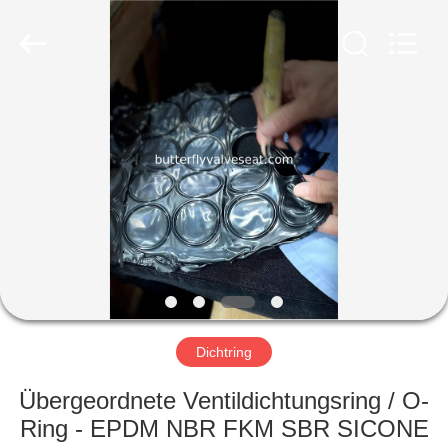
and
Plastic
Products
Co.,
Ltd..
All
Rights
Reserved.
HAUS
PRODUKTE
VR
SHOW
ÜBER
UNS
Dichtring
Übergeordnete Ventildichtungsring / O-
FABRIK-
Ring - EPDM NBR FKM SBR SICONE