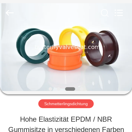
Rubber
and
Plastic
Products
Co.,
Ltd..
HAUS
All
Rights
Reserved.
PRODUKTE
VR
SHOW
Schmetterlingsdichtung
ÜBER
Hohe Elastizität EPDM / NBR
UNS
Gummisitze in verschiedenen Farben