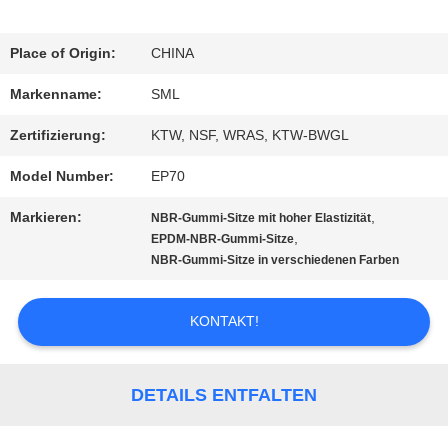
FABRIK-
Place of Origin:
CHINA
AUSFLUG
Markenname:
SML
Zertifizierung:
KTW, NSF, WRAS, KTW-BWGL
QUALITÄTSKONTROLLE
Model Number:
EP70
Markieren:
,
NBR-Gummi-Sitze mit hoher Elastizität
TRETEN
,
EPDM-NBR-Gummi-Sitze
NBR-Gummi-Sitze in verschiedenen Farben
SIE
MIT
KONTAKT!
UNS
IN
DETAILS ENTFALTEN
VERBINDUNG