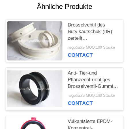
Ähnliche Produkte
FORDERN
Drosselventil des
SIE
Butylkautschuk-(IIR)
zerteilt
EIN
Zwischenlagen/weich
negotiable MOQ:100 Stücke
Dichtungen
CONTACT
ZITAT
Anti- Tier-und
SITEMAP
Pflanzenöl-richtiges
Drosselventil-Gummi-
Seat-Neopren CR
negotiable MOQ:100 Stücke
PRIVACY
CONTACT
POLICY
Vulkanisierte EPDM-
Konzentrat-