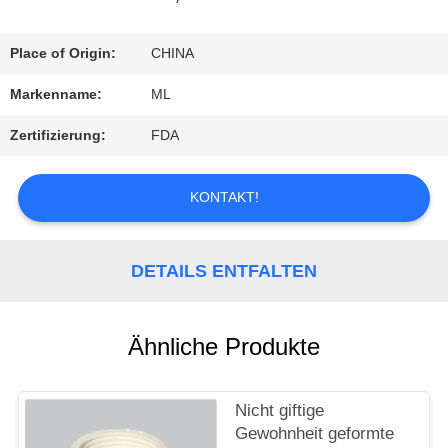
FABRIK-
Place of Origin:
CHINA
AUSFLUG
Markenname:
ML
Zertifizierung:
FDA
QUALITÄTSKONTROLLE
KONTAKT!
TRETEN
SIE
DETAILS ENTFALTEN
MIT
Ähnliche Produkte
UNS
IN
Nicht giftige
Gewohnheit geformte
VERBINDUNG