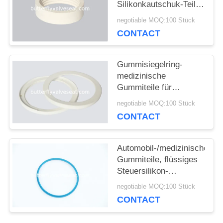
Silikonkautschuk-Teile
für medizinisches und
negotiable MOQ:100 Stück
Elektronik
FORDERN
CONTACT
SIE
Gummisiegelring-
EIN
medizinische
Gummiteile für
ZITAT
medizinische
negotiable MOQ:100 Stück
Geräte/Elektronik
CONTACT
fertigten Farbe
SITEMAP
besonders an
Automobil-/medizinische
Gummiteile, flüssiges
PRIVACY
Steuersilikon-
medizinische Geräte
negotiable MOQ:100 Stück
POLICY
CONTACT