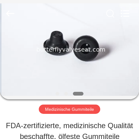
Rubber
and
Plastic
Products
Co.,
Ltd..
HAUS
All
Rights
Reserved.
PRODUKTE
VR
SHOW
Medizinische Gummiteile
ÜBER
FDA-zertifizierte, medizinische Qualität
UNS
beschaffte, ölfeste Gummiteile