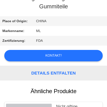
Gummiteile
FABRIK-
AUSFLUG
Place of Origin:
CHINA
Markenname:
ML
QUALITÄTSKONTROLLE
Zertifizierung:
FDA
TRETEN
KONTAKT!
SIE
DETAILS ENTFALTEN
MIT
UNS
Ähnliche Produkte
IN
VERBINDUNG
Nicht giftige