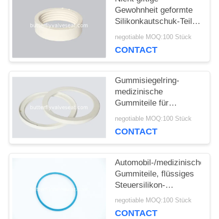
Gewohnheit geformte
Silikonkautschuk-Teile
FORDERN
für medizinisches und
negotiable MOQ:100 Stück
Elektronik
CONTACT
SIE
EIN
Gummisiegelring-
medizinische
ZITAT
Gummiteile für
medizinische
negotiable MOQ:100 Stück
Geräte/Elektronik
SITEMAP
CONTACT
fertigten Farbe
besonders an
Automobil-/medizinische
PRIVACY
Gummiteile, flüssiges
Steuersilikon-
POLICY
medizinische Geräte
negotiable MOQ:100 Stück
CONTACT