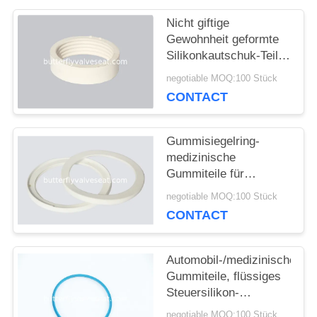
Nicht giftige
Gewohnheit geformte
FORDERN
Silikonkautschuk-Teile
für medizinisches und
SIE
negotiable MOQ:100 Stück
Elektronik
CONTACT
EIN
ZITAT
Gummisiegelring-
medizinische
Gummiteile für
SITEMAP
medizinische
negotiable MOQ:100 Stück
Geräte/Elektronik
CONTACT
fertigten Farbe
PRIVACY
besonders an
Automobil-/medizinische
POLICY
Gummiteile, flüssiges
Steuersilikon-
medizinische Geräte
negotiable MOQ:100 Stück