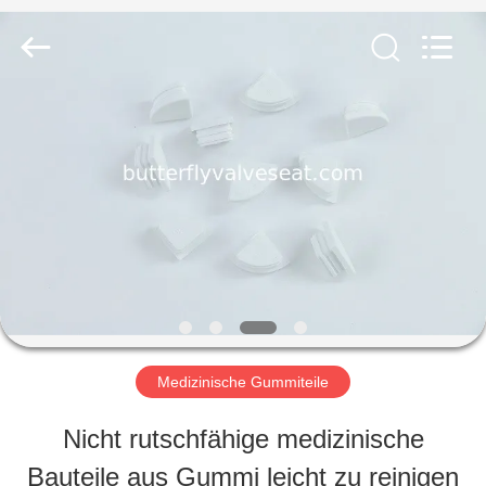
Rubber
and
Plastic
Products
Co.,
Ltd..
HAUS
All
Rights
Reserved.
PRODUKTE
VR
SHOW
Medizinische Gummiteile
ÜBER
Nicht rutschfähige medizinische
UNS
Bauteile aus Gummi leicht zu reinigen