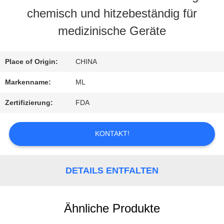
chemisch und hitzebeständig für
FABRIK-
medizinische Geräte
AUSFLUG
Place of Origin:
CHINA
QUALITÄTSKONTROLLE
Markenname:
ML
Zertifizierung:
FDA
TRETEN
SIE
KONTAKT!
MIT
DETAILS ENTFALTEN
UNS
IN
Ähnliche Produkte
VERBINDUNG