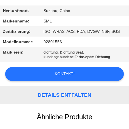
AUSFLUG
Herkunftsort:
Suzhou, China
QUALITÄTSKONTROLLE
Markenname:
SML
Zertifizierung:
ISO, WRAS, ACS, FDA, DVGW, NSF, SGS
TRETEN
Modellnummer:
92801556
SIE
Markieren:
,
,
dichtung
Dichtung Seat
MIT
kundengebundene Farbe-epdm Dichtung
UNS
KONTAKT!
IN
VERBINDUNG
DETAILS ENTFALTEN
FORDERN
SIE
Ähnliche Produkte
EIN