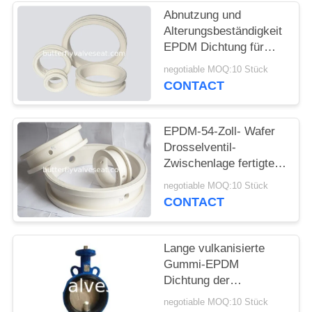
ZITAT
Abnutzung und
Alterungsbeständigkeit
EPDM Dichtung für
SITEMAP
Drosselventil
negotiable MOQ:10 Stück
CONTACT
PRIVACY
POLICY
EPDM-54-Zoll- Wafer
Drosselventil-
Zwischenlage fertigte
zu den spezifischen
negotiable MOQ:10 Stück
Anwendungen
CONTACT
besonders an
Lange vulkanisierte
Gummi-EPDM
Dichtung der
Nutzungsdauer-für
negotiable MOQ:10 Stück