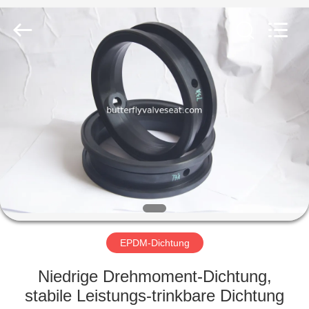
and
Plastic
Products
Co.,
Ltd..
All
Rights
Reserved.
HAUS
PRODUKTE
VR
SHOW
ÜBER
UNS
EPDM-Dichtung
Niedrige Drehmoment-Dichtung,
FABRIK-
stabile Leistungs-trinkbare Dichtung