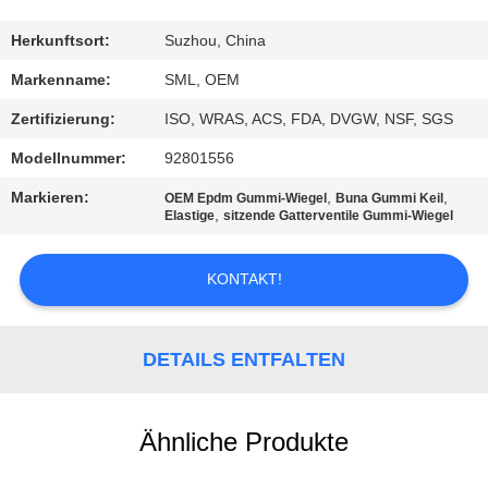
AUSFLUG
Herkunftsort:
Suzhou, China
QUALITÄTSKONTROLLE
Markenname:
SML, OEM
Zertifizierung:
ISO, WRAS, ACS, FDA, DVGW, NSF, SGS
TRETEN
Modellnummer:
92801556
SIE
Markieren:
,
,
OEM Epdm Gummi-Wiegel
Buna Gummi Keil
MIT
,
Elastige
sitzende Gatterventile Gummi-Wiegel
UNS
KONTAKT!
IN
VERBINDUNG
DETAILS ENTFALTEN
FORDERN
SIE
Ähnliche Produkte
EIN