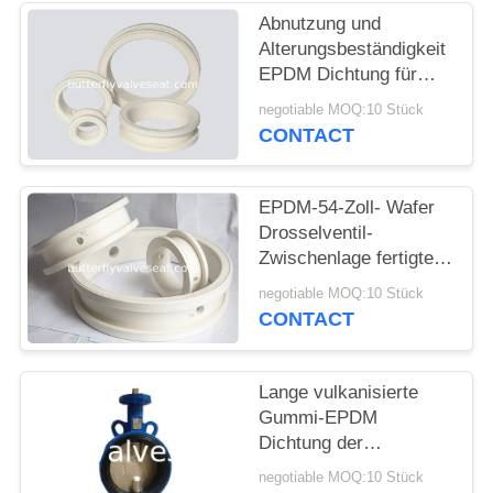
ZITAT
Abnutzung und
Alterungsbeständigkeit
EPDM Dichtung für
SITEMAP
Drosselventil
negotiable MOQ:10 Stück
CONTACT
PRIVACY
POLICY
EPDM-54-Zoll- Wafer
Drosselventil-
Zwischenlage fertigte
zu den spezifischen
negotiable MOQ:10 Stück
Anwendungen
CONTACT
besonders an
Lange vulkanisierte
Gummi-EPDM
Dichtung der
Nutzungsdauer-für
negotiable MOQ:10 Stück