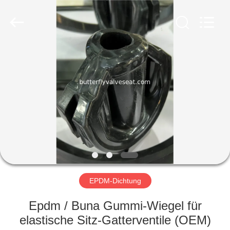
and
Plastic
Products
Co.,
Ltd..
All
Rights
Reserved.
HAUS
PRODUKTE
VR
SHOW
ÜBER
UNS
EPDM-Dichtung
Epdm / Buna Gummi-Wiegel für
FABRIK-
elastische Sitz-Gatterventile (OEM)