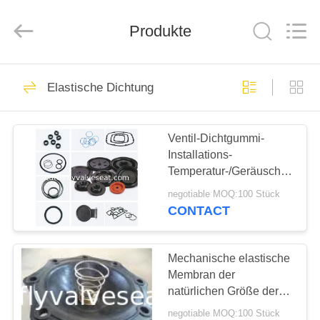
and
Plastic
Products
Produkte
Co.,
Ltd..
All
Rights
Reserved.
HAUS
70
Elastische Dichtung
Schmetterlingsdichtung
PRODUKTE
Ventil-Dichtgummi-
Installations-
VR
Temperatur-/Geräusch-/Erschü
SHOW
Öl-Anforderungen
negotiable MOQ:100 Stück
CONTACT
14
ÜBER
UNS
Mechanische elastische
ptfe Dichtung
Membran der
natürlichen Größe der
FABRIK-
Dichtungs-EPDM für
negotiable MOQ:100 Stück