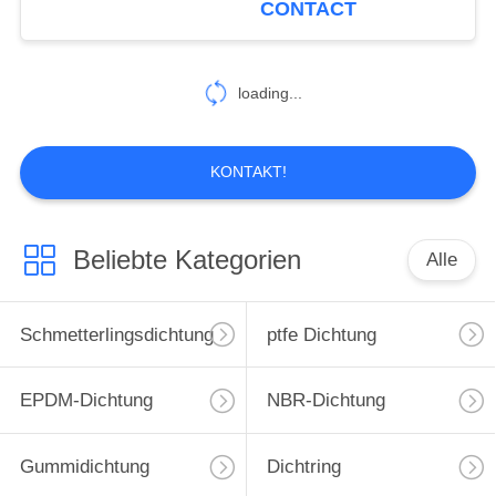
CONTACT
Dichtung
11
medizinische
loading...
Gummiteile
KONTAKT!
Beliebte Kategorien
Alle
10
Benutzerdefinierte
Schmetterlingsdichtung
ptfe Dichtung
Gummi-Teile
EPDM-Dichtung
NBR-Dichtung
Gummidichtung
Dichtring