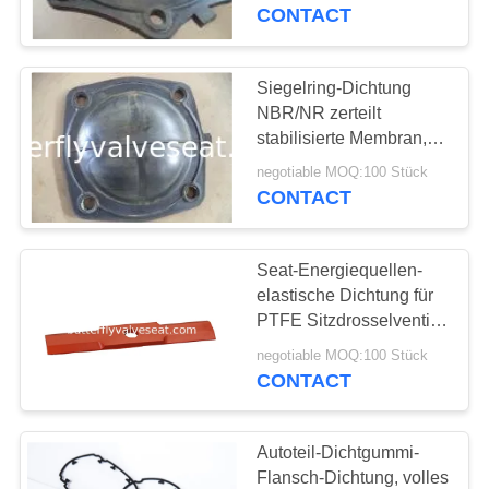
AUSFLUG
direktes Membran-Ventil
CONTACT
QUALITÄTSKONTROLLE
Siegelring-Dichtung
39
NBR/NR zerteilt
TRETEN
stabilisierte Membran,
EPDM-Dichtung
direktes Membran-
SIE
negotiable MOQ:100 Stück
Ventil-Drosselventil
CONTACT
MIT
UNS
Seat-Energiequellen-
IN
elastische Dichtung für
VERBINDUNG
PTFE Sitzdrosselventil
24
2" - 24" Größe
negotiable MOQ:100 Stück
CONTACT
FORDERN
NBR-Dichtung
SIE
Autoteil-Dichtgummi-
EIN
Flansch-Dichtung, volles