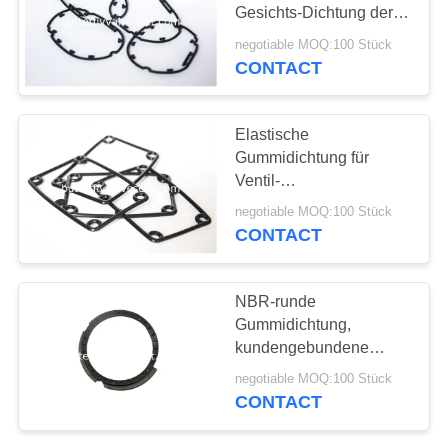
ZITAT
Gesichts-Dichtung der
medizinischen Geräte
negotiable MOQ:100 Stück
CONTACT
26
SITEMAP
Gummidichtung
PRIVACY
Elastische
Gummidichtung für
POLICY
Ventil-
Dichtung/Elektronik/medizini
negotiable MOQ:100 Stück
Geräte
CONTACT
16
NBR-runde
Gummidichtung,
Dichtring
kundengebundene
Dichtung der Härte-
negotiable MOQ:100 Stück
hohen Temperatur
CONTACT