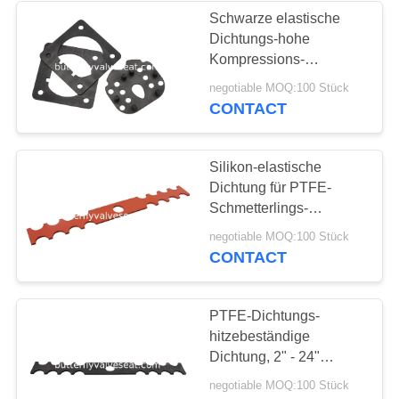
Schwarze elastische
Dichtungs-hohe
14
Kompressions-
Leistungs-
negotiable MOQ:100 Stück
Elastische Dichtung
Gleitringdichtungs-Art
CONTACT
Soem/ODM-Service
Silikon-elastische
Dichtung für PTFE-
Schmetterlings-
Dichtungs-Rückseiten-
21
negotiable MOQ:100 Stück
Dichtung
CONTACT
Automobil-Gummi-
Teile
PTFE-Dichtungs-
hitzebeständige
Dichtung, 2" - 24"
Größen-Strecken-
negotiable MOQ:100 Stück
Gummischlauch-